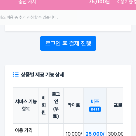
충전 캐시
75,000
원
이용 기한: 
비스 이용 중 추가 신청할 수 있습니다.
로그인 후 결제 진행
상품별 제공 기능 상세
로그
비
서비스 기능
인
비즈
회
라이트
프로
항목
(무
Best
원
료)
이용 가격
10,000/
25,000/
300,000/
3