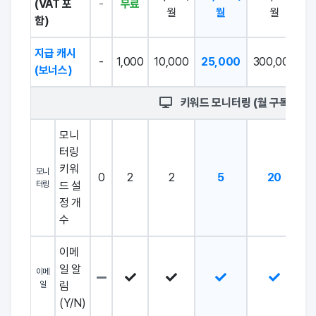
(VAT 포
-
무료
월
월
월
함)
지급 캐시
-
1,000
10,000
25,000
300,000
3
(보너스)
키워드 모니터링 (월 구독형)
모니
터링
키워
모니
0
2
2
5
20
터링
드 설
정 개
수
이메
일 알
이메
일
림
(Y/N)