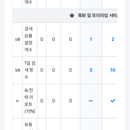
개수
특화 및 프리미엄 서비스
검색
상품
0
0
0
1
2
상품
설정
개수
1일 검
색 횟
0
0
0
3
10
일별
수
Ai 전
략 리
0
0
0
Ai
포트
(Y/N)
유튜