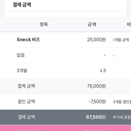
결제 금액
항목
금액
Sneck 비즈
25,000원
1개월 금액
없음
-
-
3개월
x 3
합계 금액
75,000원
할인 금액
-7,500원
3개월 할인
결제 금액
67,500
원
부가세 포함