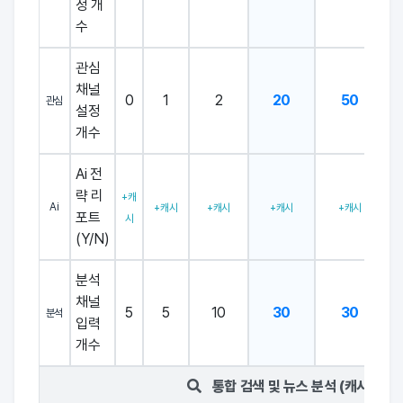
정 개
수
관심
채널
0
1
2
20
50
관심
설정
개수
Ai 전
략 리
+캐
Ai
+캐시
+캐시
+캐시
+캐시
포트
시
(Y/N)
분석
채널
5
5
10
30
30
분석
입력
개수
통합 검색 및 뉴스 분석 (캐시 차감)