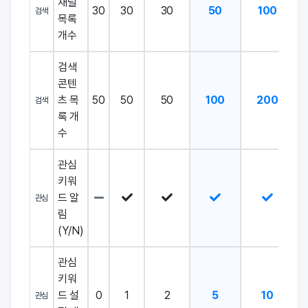
채널
30
30
30
50
100
검색
목록
개수
검색
콘텐
츠 목
50
50
50
100
200
검색
록 개
수
관심
키워
드 알
관심
림
(Y/N)
관심
키워
드 설
0
1
2
5
10
관심