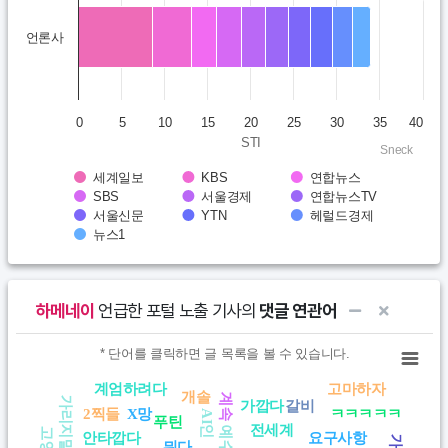
Bar chart with 10 data series.
언론사
View as data table, Chart
The chart has 1 X axis displaying categories.
The chart has 1 Y axis displaying STI. Data ranges from 8.6 to 3
0
5
10
15
20
25
30
35
40
STI
Sneck
세계일보
KBS
연합뉴스
SBS
서울경제
연합뉴스TV
서울신문
YTN
헤럴드경제
뉴스1
End of interactive chart.
하메네이
언급한 포털 노출 기사의
댓글 연관어
Chart
* 단어를 클릭하면 글 목록을 볼 수 있습니다.
* 단어를 클릭하면 글 목록을 볼 수 있습니다.
계엄하려다
고마하자
개솔
View as data table, Chart
계속
가리지말다
가깝다
갈비
2찍들
X망
ㅋㅋㅋㅋㅋ
AI인
푸틴
전세계
예수
고양이
안타깝다
요구사항
뭐다