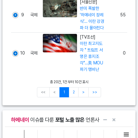
[서울신문]
반미 폭발한
9
국제
‘하메네이 장례
55
식’… 이란 강경
파 더 몰아친다
[TV조선]
이란 최고지도
자 " 트럼프 서
10
국제
0
명은 휴지조
각"…美 MOU
파기 맹비난
총 20건, 1건 부터 10건 표시
<<
<
1
2
>
>>
하메네이
이슈를 다룬
포털 노출 많은
언론사
Chart