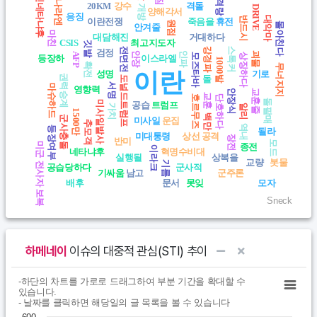
베냐민네타냐후
격랑
나라엔
20KM
강수
격돌
개방
DRIVE
양해각서
응징
반드시
대악마
이란전쟁
죽음을
휴전
원점
몰아친다
안겨줄
마친
대담해진
거대하다
CSIS
최고지도자
깃발
전면전
강경파
스톡커
검정
안장
인파
괴물
AFP
모즈타바
상징하다
등장하
이스라엘
1000발
확전
무너지지
이란
성명
기로
권력승계
돌
도널드트럼프
서명
마슈하드
영향력
안장식
교훈줄
교훈
호르무즈
단호하다
돌팔매
미사일발사
공습
트럼프
가치
알리
1500만
백만
군사충돌
미사일
운집
추모객
역내
등장여부
될라
미대통령
상선 공격
장전
반미
모드
미군 전사자 보복
종전
이라크
네타냐후
혁명수비대
실행될
상복을
교량
봇물
기름
공습당하다
군사적
기싸움
남고
군주론
배후
문서
못잊
모자
Sneck
End of interactive chart.
하메네이
이슈의 대중적 관심(STI) 추이
Chart
End of interactive chart.
-하단의 차트를 가로로 드래그하여 부분 기간을 확대할 수
있습니다.
- 날짜를 클릭하면 해당일의 글 목록을 볼 수 있습니다
Line chart with 365 data points.