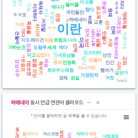
가지다
마크롱
로널드
ㅋㅋㅋ
독재자
들어줄
지능
미개하다
게다가
공교육
참다
원래
쏘다
국민들만
또람프
개돼지들
ㅎㅎ또
전쟁
바로
가격조정
하메네이
ㅋ
거짓말
교훈
선거
죽음을
이란
가려
러시아
ㅠㅠ
진짜
그들
가다
먼저
네타냐후
건들어
만들다
개웃기네
혁명수비대
지도
레이건
싸움
트럼프
나라
미국
넘들
이유
상선
있음
선박
가하는건
도람푸
세계
먹다
모즈타바
댓가
이고
답없다
내로남불
선언
ㅋ트럼프
많다
고되
만들어
세습
없음
강성극우
영적
민영화
인간
1방쏘면
각자
핵무기
지나가던
호르무스해협
햄버거
것임
같은거
가장먼저
경제
걷길
거짓
Sneck
End of interactive chart.
하메네이
동시 언급 연관어 클라우드
Chart
* 단어를 클릭하면 글 목록을 볼 수 있습니다.
* 단어를 클릭하면 글 목록을 볼 수 있습니다.
View as data table, Chart
맞았
돌아가다
마스크맨
막히다
매체
다짐
대법원장