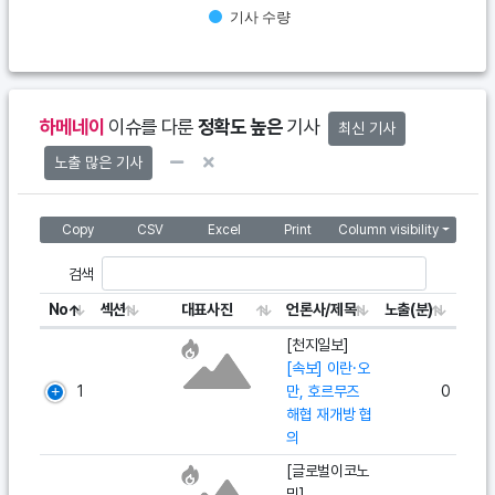
기사 수량
End of interactive chart.
하메네이
이슈를 다룬
정확도 높은
기사
최신 기사
노출 많은 기사
Copy
CSV
Excel
Print
Column visibility
검색
No
섹션
대표사진
언론사/제목
노출(분)
[천지일보]
[속보] 이란·오
1
만, 호르무즈
0
해협 재개방 협
의
[글로벌이코노
믹]