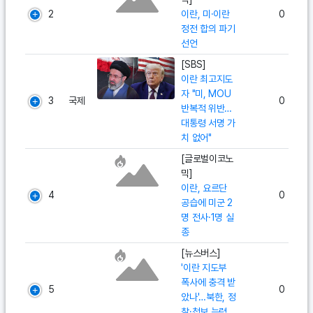
2
이란, 미·이란
0
정전 합의 파기
선언
[SBS]
이란 최고지도
자 "미, MOU
3
국제
0
반복적 위반…
대통령 서명 가
치 없어"
[글로벌이코노
믹]
이란, 요르단
4
0
공습에 미군 2
명 전사·1명 실
종
[뉴스버스]
'이란 지도부
폭사에 충격 받
5
0
았나'…북한, 정
찰·첩보 능력