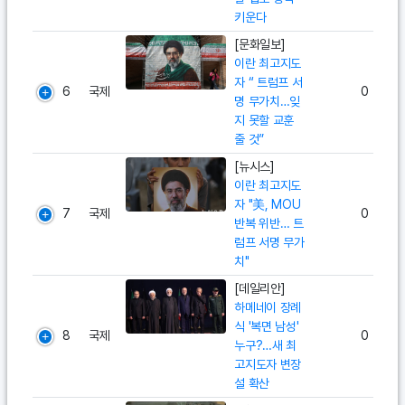
키운다
[문화일보]
이란 최고지도
자 “ 트럼프 서
6
국제
0
명 무가치…잊
지 못할 교훈
줄 것”
[뉴시스]
이란 최고지도
자 "美, MOU
7
국제
0
반복 위반… 트
럼프 서명 무가
치"
[데일리안]
하메네이 장례
식 '복면 남성'
8
국제
0
누구?…새 최
고지도자 변장
설 확산