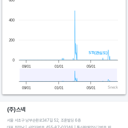
600
- 하단의 차트를 가로로 드래그하여 부분 기간을 확대할 수 있습니다.-
View as data table, Chart
The chart has 1 X axis displaying Time. Data ranges from 202
400
The chart has 1 Y axis displaying values. Data ranges from 0 to 
200
STI(관심도)
0
09/01
01/01
05/01
Sneck
09/01
01/01
05/01
(주)스넥
서울 서초구 남부순환로347길 52, 조훈빌딩 6층
대표 최창남 | 사업자번호 455-87-03246 | 통신판매업신고번호 제