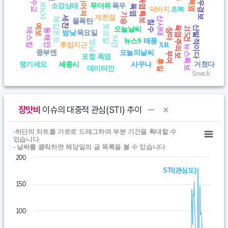
잠수교
호우경보
이어져
폭염특보
30KM
소강상태
무더위
폭우
폭염
막바지
초복
기승
제헌절
세찬
산사태
체감온도
물폭탄
침수
예보
토요일
폭염주의보
산발적이다
215건
오늘날씨
장마
데스킹
동해안
밤낮
목요일
94건
뉴스9
태풍
영남
후텁지근
XR
뉴스특보
중부엔
오늘의날씨
부여
포항 폭염
휴일
챙기세요
세종시
사우나
거쳤다
데이터인
Sneck
End of interactive chart.
장맛비
이슈의 대중적 관심(STI) 추이
Chart
End of interactive chart.
-하단의 차트를 가로로 드래그하여 부분 기간을 확대할 수
있습니다.
- 날짜를 클릭하면 해당일의 글 목록을 볼 수 있습니다
Line chart with 365 data points.
200
- 하단의 차트를 가로로 드래그하여 부분 기간을 확대할 수 있습니다.-
STI(관심도)
View as data table, Chart
150
The chart has 1 X axis displaying Time. Data ranges from 202
The chart has 1 Y axis displaying values. Data ranges from 0 to 
100