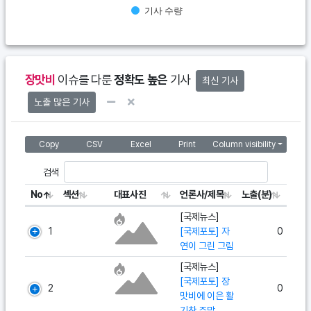
기사 수량
End of interactive chart.
장맛비
이슈를 다룬
정확도 높은
기사
최신 기사
노출 많은 기사
Copy
CSV
Excel
Print
Column visibility
검색
No
섹션
대표사진
언론사/제목
노출(분)
[국제뉴스]
1
[국제포토] 자
0
연이 그린 그림
[국제뉴스]
[국제포토] 장
2
0
맛비에 이은 활
기찬 주말