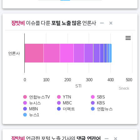
장맛비
이슈를 다룬
포털 노출 많은
언론사
Chart
Bar chart with 10 data series.
언론사
View as data table, Chart
The chart has 1 X axis displaying categories.
The chart has 1 Y axis displaying STI. Data ranges from 88.2 to
0
100
200
300
400
500
STI
Sneck
연합뉴스TV
YTN
SBS
뉴시스
MBC
KBS
MBN
더팩트
연합뉴스
뉴스1
End of interactive chart.
장맛비
언급한 포털 노출 기사의
댓글 연관어