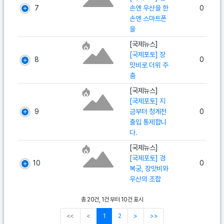
7
손엔 우산을 한
0
손엔 스마트폰
을
[국제뉴스]
[국제포토] 장
8
0
맛비로 더위 주
춤
[국제뉴스]
[국제포토] 지
9
금부터 청계천
0
출입 통제합니
다.
[국제뉴스]
[국제포토] 경
10
0
복궁, 장맛비와
우산의 조합
총 20건, 1건 부터 10건 표시
<<
<
1
2
>
>>