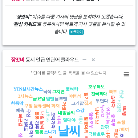
"장맛비"
이슈를 다룬 기사의 댓글을 분석하지 못했습니다.
'관심 키워드'
로 등록하시면 빠르게 기사 댓글을 분석할 수 있
습니다.
바로가기
장맛비
동시 언급 연관어 클라우드
Chart
* 단어를 클릭하면 글 목록을 볼 수 있습니다.
* 단어를 클릭하면 글 목록을 볼 수 있습니다.
호우특보
View as data table, Chart
YTN실시간뉴스
물벼락
낙석
그치면
북부
한낮
전국확대
절기
2시뉴스
야행성
습하다
금요일
밤엔
남부엔
무덥다
비집중
한증막
고기압
집계
거센
쿠팡 물류센터 화재
뉴스12
662명
남부지방
인공지능
예측
소강
우산
그치자
내일날씨
돌풍
내일 날씨
오락가락
집중호우
퇴근길
중북부
대서
더위
찜통더위
열대야
강원도
포항
경주
극한 더위
날씨
안팎
7백여
극한폭염
찜통
소나기
나무
극한호우