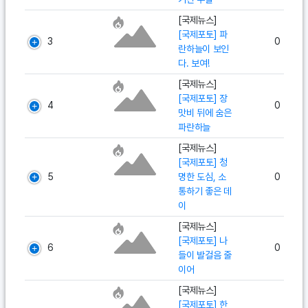
[국제뉴스]
[국제포토] 파
3
0
란하늘이 보인
다. 보여!
[국제뉴스]
[국제포토] 장
4
0
맛비 뒤에 숨은
파란하늘
[국제뉴스]
[국제포토] 청
5
명한 도심, 소
0
통하기 좋은 데
이
[국제뉴스]
[국제포토] 나
6
0
들이 발걸음 줄
이어
[국제뉴스]
[국제포토] 한