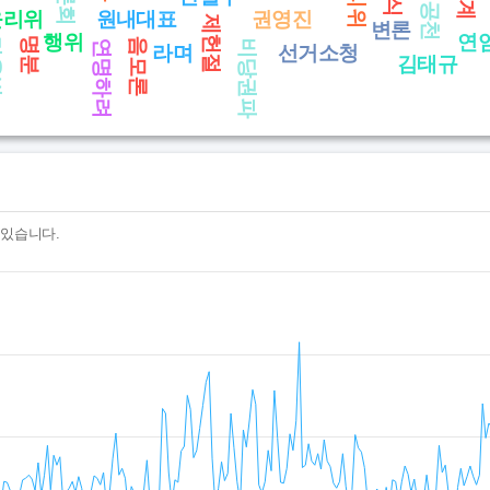
계
공천
윤리위
원내대표
권영진
제헌절
변론
행위
연
명분
음모론
범
연명하려
비당권파
라며
선거소청
김태규
 있습니다.
수 있습니다.- 날짜를 클릭하면 해당일의 글 목록을 볼 수 있습니다
nges from 2025-08-10 15:00:00 to 2026-08-09 15:00:00.
ges from 0 to 430.