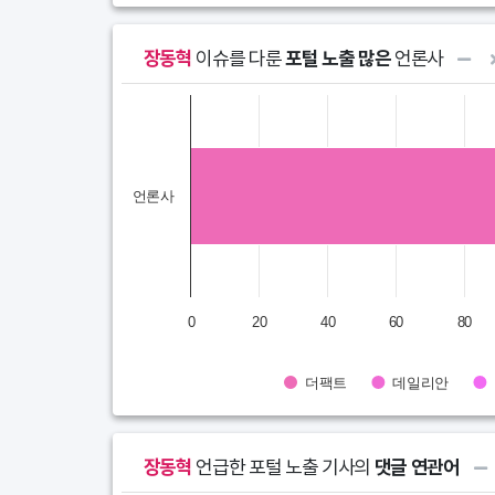
장동혁
이슈를 다룬
포털 노출 많은
언론사
Chart
Bar chart with 10 data series.
View as data table, Chart
언론사
The chart has 1 X axis displaying categories.
The chart has 1 Y axis displaying STI. Data ranges
0
20
40
60
80
더팩트
데일리안
End of interactive chart.
장동혁
언급한 포털 노출 기사의
댓글 연관어