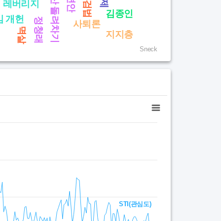
부산 돌려차기
특검법
레버리지
김종인
임 개헌
정청래
사퇴론
멱살
지지층
Sneck
STI(관심도)