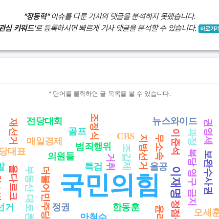
"장동혁"
이슈를 다룬 기사의 댓글을 분석하지 못했습니다.
'관심 키워드'
로 등록하시면 빠르게 기사 댓글을 분석할 수 있습니다.
바로가
* 단어를 클릭하면 글 목록을 볼 수 있습니다.
조정식
전당대회
뉴스와이드
권영세
재선거
골프
과정
이준석
CBS
무소속
지방선거
매일경제
범죄행위
조갑제
당대표
복당 영구 금지
보완수사권
의원들
거취
말
특검
올공
올다르크
부동산 대토론회
더불어민주당
이재명
국민의힘
법
정점식
선거
정권
한동훈
윤리위
오세
안철수