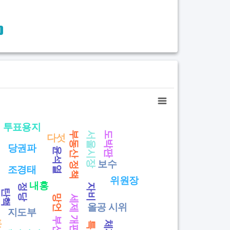
기
투표용지
도박판
부동산 정책
서울시장
다섯
당권파
윤석열
보수
조경태
위원장
내홍
정당
자비
탄핵
망언
세제 개편안
올공 시위
지도부
훈
체제