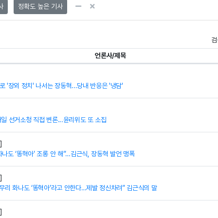
사
정확도 높은 기사
검
언론사/제목
 '장외 정치' 나서는 장동혁...당내 반응은 '냉담'
내일 선거소청 직접 변론...윤리위도 또 소집
]
화나도 ‘똥혁아’ 조롱 안 해”…김근식, 장동혁 발언 맹폭
]
아무리 화나도 ‘똥혁아’라고 안한다…제발 정신차려” 김근식의 말
]