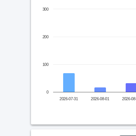
Chart
300
Bar chart with 10 bars.
* 차트의 막대를 클릭하면 해당일자의 콘텐츠를 확인
View as data table, Chart
The chart has 1 X axis displaying categories.
200
The chart has 1 Y axis displaying values. Data 
100
0
2026-07-31
2026-08-01
2026-08
End of interactive chart.