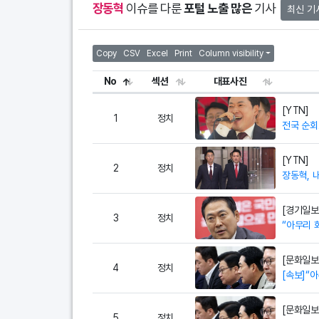
장동혁
이슈를 다룬
포털 노출 많은
기사
최신 기
Copy
CSV
Excel
Print
Column visibility
No
섹션
대표사진
[YTN]
1
정치
전국 순회로
[YTN]
2
정치
장동혁, 
[경기일보
3
정치
“아무리 
[문화일보
4
정치
[속보]“
[문화일보
5
정치