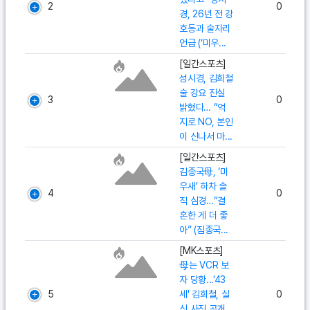
2
0
경, 26년 전 강
호동과 술자리
언급 (‘미우...
[일간스포츠]
성시경, 김희철
술 강요 진실
3
0
밝혔다… “억
지로 NO, 본인
이 신나서 마...
[일간스포츠]
김종국母, ‘미
우새’ 하차 솔
4
0
직 심경…“결
혼한 게 더 좋
아” (짐종국...
[MK스포츠]
母는 VCR 보
자 당황...'43
5
세' 김희철, 실
0
신 사진 공개