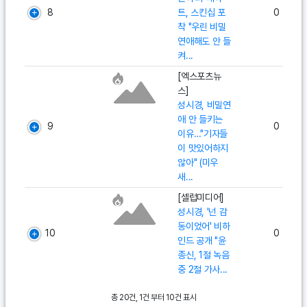
8
트, 스킨십 포
0
착 "우린 비밀
연애해도 안 들
켜...
[엑스포츠뉴
스]
성시경, 비밀연
애 안 들키는
9
0
이유…"기자들
이 맛있어하지
않아" (미우
새...
[셀럽미디어]
성시경, '넌 감
동이었어' 비하
10
0
인드 공개 "윤
종신, 1절 녹음
중 2절 가사...
총 20건, 1건 부터 10건 표시