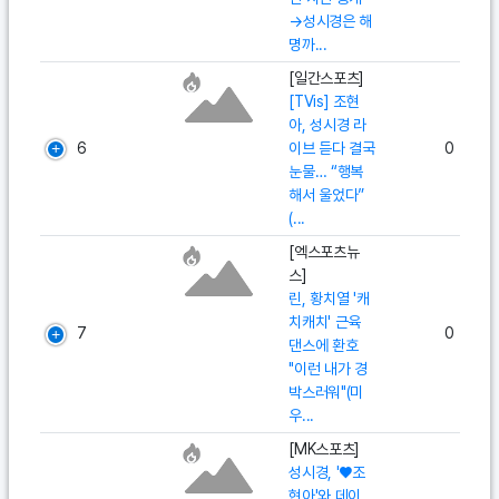
→성시경은 해
명까...
[일간스포츠]
[TVis] 조현
아, 성시경 라
6
이브 듣다 결국
0
눈물… “행복
해서 울었다”
(...
[엑스포츠뉴
스]
린, 황치열 '캐
치캐치' 근육
7
0
댄스에 환호
"이런 내가 경
박스러워"(미
우...
[MK스포츠]
성시경, '♥조
현아'와 데이