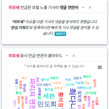
미우새
언급한 포털 노출 기사의
댓글 연관어
"미우새"
이슈를 다룬 기사의 댓글을 분석하지 못했습니다.
'관심 키워드'
로 등록하시면 빠르게 기사 댓글을 분석할 수 있
습니다.
바로가기
미우새
동시 언급 연관어 클라우드
Chart
* 단어를 클릭하면 글 목록을 볼 수 있습니다.
* 단어를 클릭하면 글 목록을 볼 수 있습니다.
경상도
View as data table, Chart
화사
어제TV
짐종국
캠핑
딸바보
식성
파리의 연인
실뱀
일자리
손호준
이순재
가요계
위암
당연
곰팡이
소식좌
한상진
산소
김성균
박현빈
소문
김희철
황치열
최다니엘
장도연
혼낸
군기반장
황석정
세븐
들켜
재방료
18주차
발레파킹
린
끝나자마자
서장훈
났다
민도희
먹으러
라면