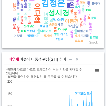
김종국
프러포즈
김정은
한혜진
분유
풍자
골미다
고양이
강호동
공백기
이다해
신봉선
생계
300평
성시경
알바
구직
응사
조현아
윤은혜
박세미
가루
브라이언
유부남
임수향
문득
결심
박소현
결혼하다
5점
이동건
도려내다
송종호
태몽
항상
박신양
신기생뎐
백일섭
아이유
결말
TV나우
카페
차례
10회
토하다
다이어트
비밀연애
남창희
방문
키스신
거짓말
찝찝하다
왕게임
봉지
기자들
핑크빛
TV온에
스브스
Sneck
End of interactive chart.
미우새
이슈의 대중적 관심(STI) 추이
Chart
End of interactive chart.
-하단의 차트를 가로로 드래그하여 부분 기간을 확대할 수
있습니다.
- 날짜를 클릭하면 해당일의 글 목록을 볼 수 있습니다
Line chart with 365 data points.
200
- 하단의 차트를 가로로 드래그하여 부분 기간을 확대할 수 있습니다.-
View as data table, Chart
STI(관심도)
150
The chart has 1 X axis displaying Time. Data ranges from 202
The chart has 1 Y axis displaying values. Data ranges from 0 to 