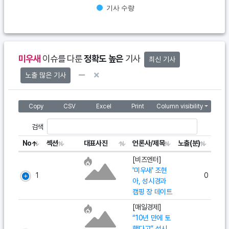
기사 수량
End of interactive chart.
미우새
이슈를 다룬
정확도 높은
기사
최신 기사
노출 많은 기사
Copy
CSV
Excel
Print
Column visibility
검색
No
섹션
대표사진
언론사/제목
노출(분)
[비즈엔터]
'미우새' 조현
1
0
아, 성시경과
캠핑 장 데이트
[매일경제]
“10년 만에 토
했다고” 성시