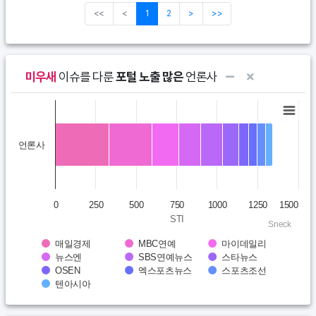
<<
<
1
2
>
>>
미우새
이슈를 다룬
포털 노출 많은
언론사
Chart
Bar chart with 10 data series.
언론사
View as data table, Chart
The chart has 1 X axis displaying categories.
The chart has 1 Y axis displaying STI. Data ranges from 332.4 to
0
250
500
750
1000
1250
1500
STI
Sneck
매일경제
MBC연예
마이데일리
뉴스엔
SBS연예뉴스
스타뉴스
OSEN
엑스포츠뉴스
스포츠조선
텐아시아
End of interactive chart.