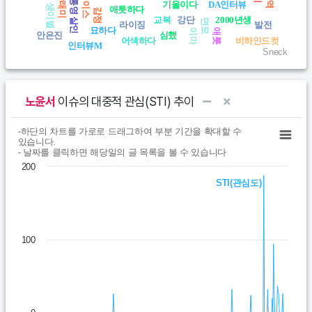
딸래미
에이스
통영 살인
기울이다
DA인터뷰
생이별
애틋하다
감정
교복
강단
2000년생
면모
라이징
발전
묘하다
이마
애틋
안은진
심했
어색하다
비하인드컷
인터뷰M
Sneck
End of interactive chart.
노윤서
이슈의 대중적 관심(STI) 추이
Chart
End of interactive chart.
-하단의 차트를 가로로 드래그하여 부분 기간을 확대할 수
있습니다.
- 날짜를 클릭하면 해당일의 글 목록을 볼 수 있습니다
Line chart with 365 data points.
200
- 하단의 차트를 가로로 드래그하여 부분 기간을 확대할 수 있습니다.-
STI(관심도)
View as data table, Chart
The chart has 1 X axis displaying Time. Data ranges from 202
The chart has 1 Y axis displaying values. Data ranges from 0 to 
100