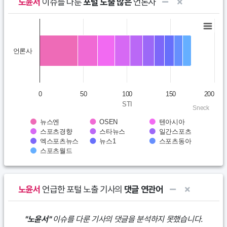
노윤서
이슈를 다룬
포털 노출 많은
언론사
Chart
Bar chart with 10 data series.
언론사
View as data table, Chart
The chart has 1 X axis displaying categories.
The chart has 1 Y axis displaying STI. Data ranges from 43.7 to 
0
50
100
150
200
STI
Sneck
뉴스엔
OSEN
텐아시아
스포츠경향
스타뉴스
일간스포츠
엑스포츠뉴스
뉴스1
스포츠동아
스포츠월드
End of interactive chart.
노윤서
언급한 포털 노출 기사의
댓글 연관어
"노윤서"
이슈를 다룬 기사의 댓글을 분석하지 못했습니다.