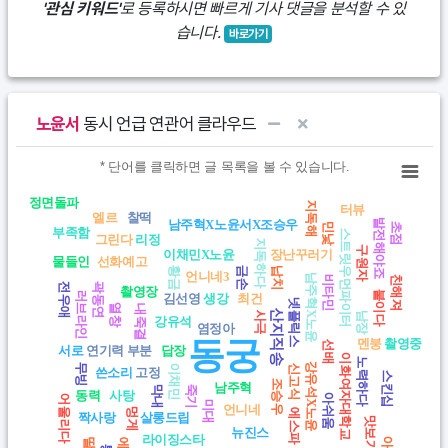
'관심 키워드'
로 등록하시면 빠르게 기사 댓글을 분석할 수 있
습니다.
바로가기
노윤서
동시 언급 연관어 클라우드
Chart
* 단어를 클릭하면 글 목록을 볼 수 있습니다.
* 단어를 클릭하면 글 목록을 볼 수 있습니다.
정면돌파
지독해
터뷰
View as data table, Chart
엘르
찰떡
발전해야죠
남주혁X노윤서X조승우
민낯
초점
부족함
스트릿우먼파이터
그린다
리정
지독하다
구원자
이채민X노윤
장난꾸러기
물들인
선화예고
금손
납치
황금
언니네3
남주혁X노윤
비타민
친해져
전우애
곽동연
촬영장
붙이다
러브라인
김선영
생강
최건
넷플릭스
열창
내죽결
산지직송
사극
남장
강유석
염정아
동궁
멘붕
촬영중
선배
서로
연기력
부분
답장
이화여자대학교
노력하다
강유석X노윤
무빙
신고식
이채민
쓴소리
고정
스킨십
조승우
남주혁
막내
죽기
동력
사탕
아쉬움
어울리다
미대
언니네
멍게
에스파
짝사랑
살롱드립
맛보기
뉴진스
라이징스타
아역