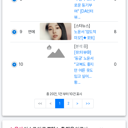
로운 동기부
여” [DA인터
뷰...
[스타뉴스]
9
연예
노윤서 '압도적
8
미모'[★포토]
[
분석 중
]
[뮤:터뷰③]
‘동궁’ 노윤서
10
“교복도 좋지
0
만 어른 옷도
입고 싶어…
황...
총 20건, 1건 부터 10건 표시
<<
<
1
2
>
>>