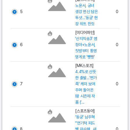
노윤서, 궁녀
5
생강 변신 담은
0
투샷…'동궁' 현
장 위트 한컷
[미디어파인]
'산지직송3' 염
6
정아+노윤서,
0
첫방부터 통영
멍게로 '빵빵'
[MK스포츠]
4.4%로 산뜻
한 출발…'찐가
7
족' 케미 보여
0
주며 돌아온
韓 시즌제 작
품 ('...
[스포츠동아]
‘동궁’ 남주혁
“연기력 피드
8
백 감사해…새
0