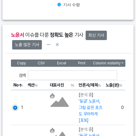
기사 수량
End of interactive chart.
노윤서
이슈를 다룬
정확도 높은
기사
최신 기사
노출 많은 기사
Copy
CSV
Excel
Print
Column visibility
검색
No
섹션
대표사진
언론사/제목
노출(분)
[
분석 중
]
'동궁' 노윤서,
1
그림 같은 포즈
0
도 우아하게
[포토]
[
분석 중
]
'동궁' 노윤서