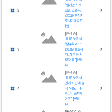
"멀게만 느껴
2
졌던 조승우..
0
걸그룹 춤까지
추시던데요?"
[인...
[
분석 중
]
'동궁' 노윤서
"남주혁과 스
3
킨십은 포옹까
0
지..해석은 시
청자 몫"[인터
뷰...
[
분석 중
]
'동궁' 노윤서,
연기 비판에 솔
4
직 "저도 아쉬
0
워..더 노력해
야죠" [인터
뷰...
[톱스타뉴스]