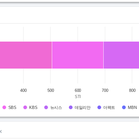
s from 288 to 1133.6.
400
500
600
700
800
STI
SBS
KBS
뉴시스
데일리안
더팩트
MBN