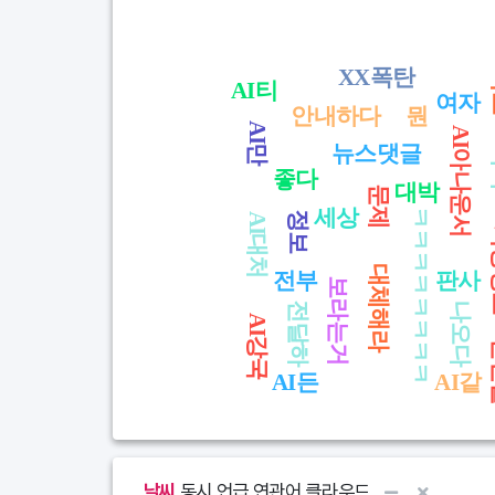
Chart
* 단어를 클릭하면 글 목록을 볼 수 있습니다.
View as data table, Chart
XX폭탄
AI티
여자
안내하다
뭔
AI만
AI아나운서
뉴스댓글
좋다
대박
문제
세상
ㅋㅋㅋㅋㅋㅋㅋㅋ
정보
AI대처
기
대체해라
전부
판사
보라는거
전달하
나오다
AI강국
AI든
AI같
End of interactive chart.
날씨
동시 언급 연관어 클라우드