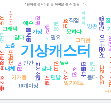
* 단어를 클릭하면 글 목록을 볼 수 있습니다.
ㅎㅎㅎ
ㅋㅋㅋ
지도
진짜
열등감
직접
질
외모
예수
발음
방송
맞다
그래픽
룸싸롱
가상
못하다
나라
아나운서
많다
필요
AI
ㅋ
그다음
기상캐스터
노출
바꿔라
상정보
ㅋㅋ
인간
날씨
AI면
입고
남자
만들다
교체해라
그리스도
대체
같다
직업
기자
기캐들
맨날
들다
시절
인간들
A
일기예보
10개이상
ㅋ