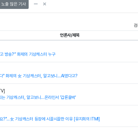
노출 많은 기사
검
언론사/제목
고 방송?” 화제의 기상캐스터 누구
다" 화제의 女 기상캐스터, 알고보니…AI였다고?
V]
는 기상캐스터, 알고보니...온라인서 '갑론을박'
요?"…女 기상캐스터 등장에 시끌시끌한 이유 [유지희의 ITMI]