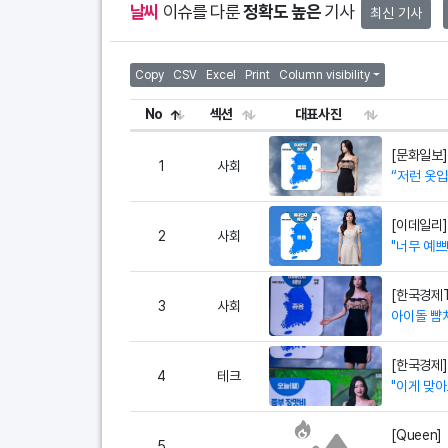
날씨
이슈를 다룬
정확도 높은
기사
최신 기사
Copy
CSV
Excel
Print
Column visibility
No
섹션
대표사진
[문화일보]
1
사회
“저런 옷입
[이데일리]
2
사회
"너무 예쁘
[한국경제T
3
사회
아이돌 뺨치
[한국경제]
4
테크
"이게 맞아
[Queen]
5