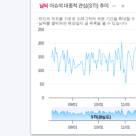
날씨
이슈의 대중적 관심(STI) 추이
Chart
End of interactive chart.
- 하단의 차트를 가로로 드래그하여 부분 기간을 확대할 수
- 날짜를 클릭하면 해당일의 글 목록을 볼 수 있습니다
Line chart with 365 data points.
250
- 하단의 차트를 가로로 드래그하여 부분 기간을 확대할 
200
View as data table, Chart
The chart has 1 X axis displaying Time. Data ra
150
The chart has 1 Y axis displaying values. Data ran
100
50
0
09/01
10/01
11/01
STI(관심도)
09/01
10/01
11/01