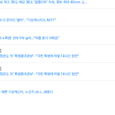
낮 최고 36도·체감 38도 '찜통더위' 지속, 중부 최대 40㎜ 소...
두고 온라인 ‘발칵’…“기상캐스터도 AI가?”
우→폭염' 오락가락 날씨…"여름 휴가 어쩌죠"
]
청권도 첫 '폭염중대경보'⋯"극한 폭염에 하필 14시간 정전"
]
청권도 첫 '폭염중대경보'⋯"극한 폭염에 하필 14시간 정전"
 예쁜 기상캐스터, 누군지 보니…AI였다