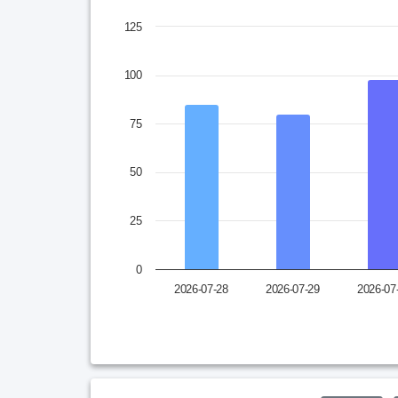
Chart
125
Bar chart with 10 bars.
* 차트의 막대를 클릭하면 해당일자의 콘텐츠를 확인
100
View as data table, Chart
The chart has 1 X axis displaying categories.
75
The chart has 1 Y axis displaying values. Data 
50
25
0
2026-07-28
2026-07-29
2026-07
End of interactive chart.