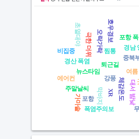
Chart
* 단어를 클릭하면 글 목록을 볼 수 있습니다.
호우경보
초열대야
View as data table, Chart
오락가락
극한 더위
포항 
경남 
비집중
찜통
중북
경산 폭염
퇴근길
뉴스타임
여름
에어컨
강풍
체감온도
대서
주말날씨
막바지
XR
밤낮
가마솥
포항
폭염주의보
End of interactive chart.