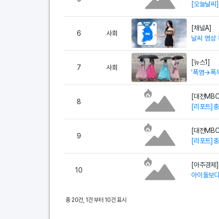
[오늘날씨]
[채널A]
6
사회
날씨 영상 
[뉴스1]
7
사회
'폭염→폭
[대전MBC
8
[리포트]충
[대전MBC
9
[리포트]충
[아주경제]
10
아이돌보다
총 20건, 1건 부터 10건 표시