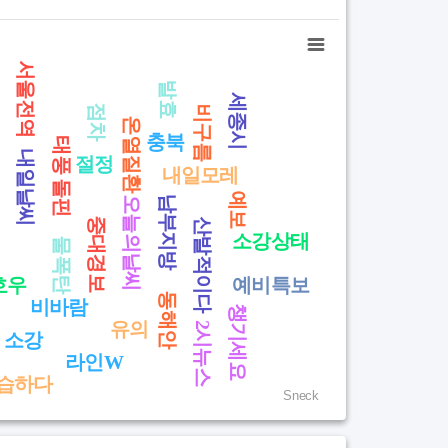
서울전역
발효
세종시
점차
비구름
온열질환
충북
태풍 돌핀
내일날씨
절정
씨
내일모레
예보
남부지방
오늘의날씨
중대경보
산발적이다
소강상태
물폭탄
호우
예비특보
동해안
비바람
챙기세요
유의
2시뉴스
소강
복
라인W
습하다
Sneck