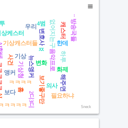
ᆢ방송국들
없어지는구
투
4범
캐스터
우리
변호사
기상케스터
기상캐스터들
한데
한테
ㅉ
음악프로
하루
기상
사건
뉴스앵커
변화
기상청
ㅋㅋㅋ
화제
앵커
해주면
보기좋구만
ㅋㅋㅋㅋ
의사
흠
보다
2디3디
L
필요하냐
ㅋㅋㅋㅋㅋ
Sneck