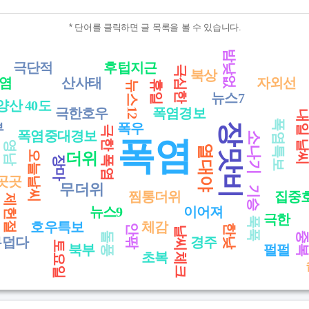
* 단어를 클릭하면 글 목록을 볼 수 있습니다.
밤낮없
극단적
후텁지근
극심한
북상
폭염
산사태
자외선
휴일
뉴스12
뉴스7
양산 40도
극한호우
폭염경보
내일 날
폭염특보
부
폭우
장맛비
극한 폭염
폭염중대경보
소나기
폭염
영남
열대야
오늘날씨
더위
장마
곳곳
무더위
기승
찜통더위
집중
제헌절
뉴스9
이어져
극한
푹푹
호우특보
체감
한낮
안팎
날씨체크
중
돌풍
무덥다
경주
토요일
북부
펄펄
초복