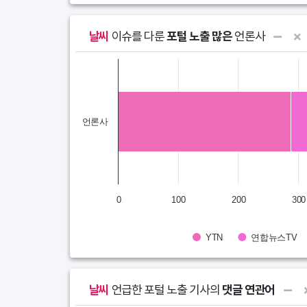
날씨
이슈를 다룬
포털 노출 많은
언론사
Chart
Bar chart with 10 data series.
View as data table, Chart
언론사
The chart has 1 X axis displaying categories.
The chart has 1 Y axis displaying STI. Data range
0
100
200
300
YTN
연합뉴스TV
End of interactive chart.
날씨
언급한 포털 노출 기사의
댓글 연관어