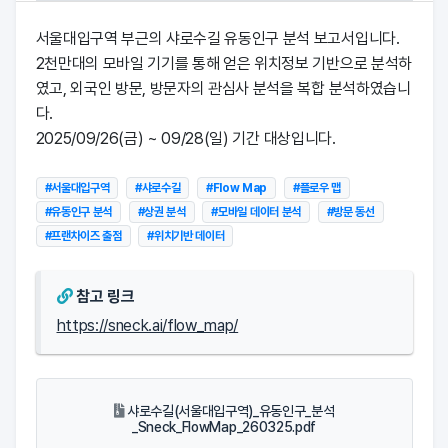
서울대입구역 부근의 샤로수길 유동인구 분석 보고서입니다.
2천만대의 모바일 기기를 통해 얻은 위치정보 기반으로 분석하
였고, 외국인 방문, 방문자의 관심사 분석을 복합 분석하였습니
다.
2025/09/26(금) ~ 09/28(일) 기간 대상입니다.
#서울대입구역
#샤로수길
#Flow Map
#플로우 맵
#유동인구 분석
#상권 분석
#모바일 데이터 분석
#방문 동선
#프랜차이즈 출점
#위치기반 데이터
참고 링크
https://sneck.ai/flow_map/
샤로수길(서울대입구역)_유동인구_분석
_Sneck_FlowMap_260325.pdf