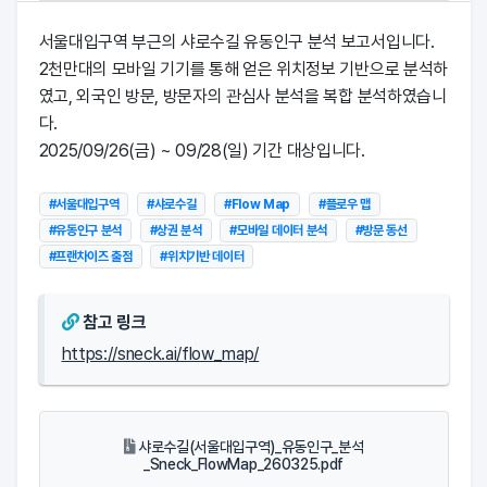
서울대입구역 부근의 샤로수길 유동인구 분석 보고서입니다.
2천만대의 모바일 기기를 통해 얻은 위치정보 기반으로 분석하
였고, 외국인 방문, 방문자의 관심사 분석을 복합 분석하였습니
다.
2025/09/26(금) ~ 09/28(일) 기간 대상입니다.
#서울대입구역
#샤로수길
#Flow Map
#플로우 맵
#유동인구 분석
#상권 분석
#모바일 데이터 분석
#방문 동선
#프랜차이즈 출점
#위치기반 데이터
참고 링크
https://sneck.ai/flow_map/
샤로수길(서울대입구역)_유동인구_분석
_Sneck_FlowMap_260325.pdf