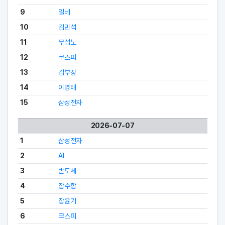
9
일베
10
김민석
11
무섭노
12
코스피
13
김부장
14
이병태
15
삼성전자
2026-07-07
1
삼성전자
2
AI
3
반도체
4
잠수함
5
장윤기
6
코스피