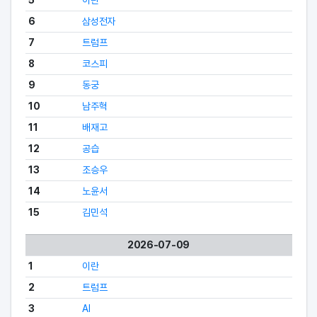
5
이란
6
삼성전자
7
트럼프
8
코스피
9
동궁
10
남주혁
11
배재고
12
공습
13
조승우
14
노윤서
15
김민석
2026-07-09
1
이란
2
트럼프
3
AI