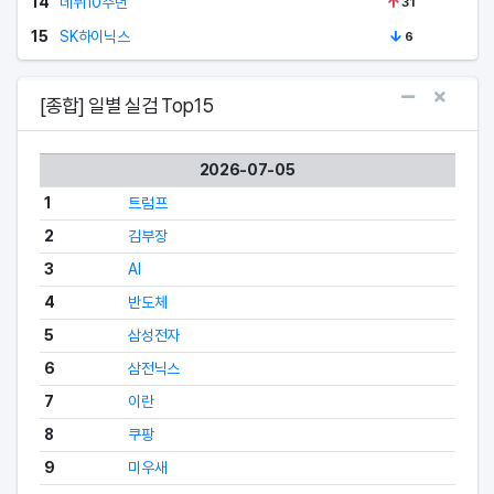
데뷔10주년
14
31
SK하이닉스
15
6
[종합] 일별 실검 Top15
2026-07-05
1
트럼프
2
김부장
3
AI
4
반도체
5
삼성전자
6
삼전닉스
7
이란
8
쿠팡
9
미우새