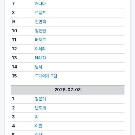
7
캐나다
8
트럼프
9
김민석
10
황인엽
11
배재고
12
이혜리
13
NATO
14
날씨
15
그대에게 드림
2026-07-08
1
장윤기
2
반도체
3
AI
4
아홉