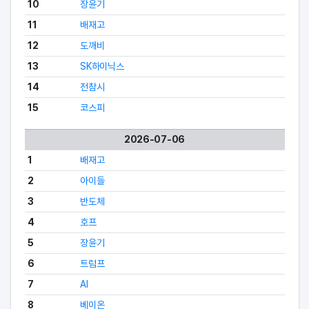
10
장윤기
11
배재고
12
도깨비
13
SK하이닉스
14
전참시
15
코스피
2026-07-06
1
배재고
2
아이들
3
반도체
4
호프
5
장윤기
6
트럼프
7
AI
8
베이온