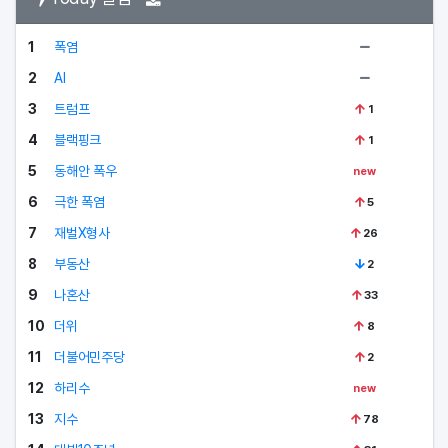
폭염
1
AI
2
트럼프
3
1
블랙핑크
4
1
동해안 폭우
5
new
극한 폭염
6
5
재벌X형사
7
26
부동산
8
2
나혼산
9
33
더위
10
8
더불어민주당
11
2
하리수
12
new
지수
13
78