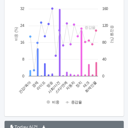
Combination chart with 2 data series.
32
160
View as data table, Chart
The chart has 1 X axis displaying categories.
The chart has 2 Y axes displaying 비중 (%) and 증감율 (%).
24
120
증감율 (%)
증감율
비중 (%)
16
80
8
40
0
0
건강/육아
경제
라이프
방송
사회/사건
스타/연예
자동차
정치
테크
화제인물
비중
증감율
End of interactive chart.
Today 실검