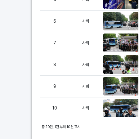
6
사회
7
사회
8
사회
9
사회
10
사회
총 20건, 1건 부터 10건 표시