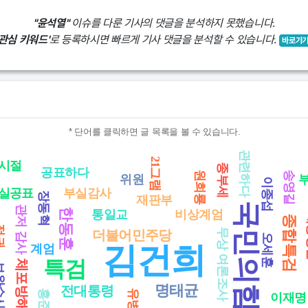
"윤석열"
이슈를 다룬 기사의 댓글을 분석하지 못했습니다.
'관심 키워드'
로 등록하시면 빠르게 기사 댓글을 분석할 수 있습니다.
바로가
* 단어를 클릭하면 글 목록을 볼 수 있습니다.
관련하다
21그램
시절
종부세
공표하다
원희룡
송영길
위원
이종섭
실공표
부실감사
장동혁
재판부
국민의힘
관저 감사
한동훈
통일교
비상계엄
종합특검
권
무상 여론조사
더불어민주당
오세훈
김건희
계엄
특검
체포방해
수사권
명태균
전대통령
홍준표
유병호
이재명