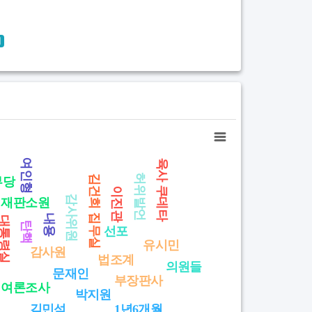
기
여인형
육사 쿠데타
허위발언
김건희 집무실
부당
이진관
감사위원
재판소원
내용
대통령실
탄핵
선포
유시민
감사원
법조계
의원들
문재인
부장판사
여론조사
박지원
김민석
1년6개월