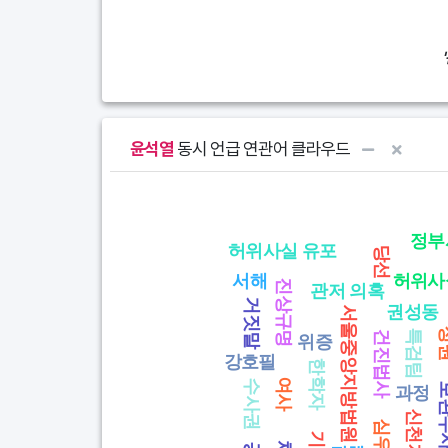
윤석열
동시 언급 연관어 클라우드
Chart
* 단어를 클릭하면 글 목록을 볼 수 있습니다.
View as data table, Chart
정부
허위사실 유포
당선
서해
허위사
진상규명
관저 의혹
거짓말
권성동
서울중앙지방법원
정
특검팀
건진법사
위증
강호필
한학자
여사
수사권
보완
과정
신천지
심우정