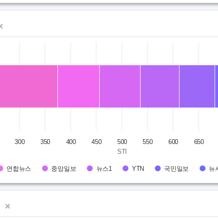
 from 221.9 to 912.4.
300
350
400
450
500
550
600
650
STI
연합뉴스
중앙일보
뉴스1
YTN
국민일보
뉴