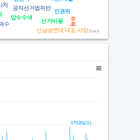
사처
공직선거법위반
인권위
작
압수수색
두목
선거비용
덕수
신남성연대 대표 사망
Sneck
STI(관심도)