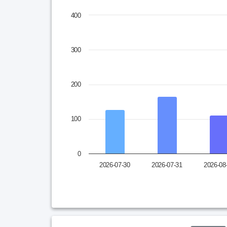
Chart
400
Bar chart with 10 bars.
* 차트의 막대를 클릭하면 해당일자의 콘텐츠를 확인
View as data table, Chart
300
The chart has 1 X axis displaying categories.
The chart has 1 Y axis displaying values. Data 
200
100
0
2026-07-30
2026-07-31
2026-08
End of interactive chart.