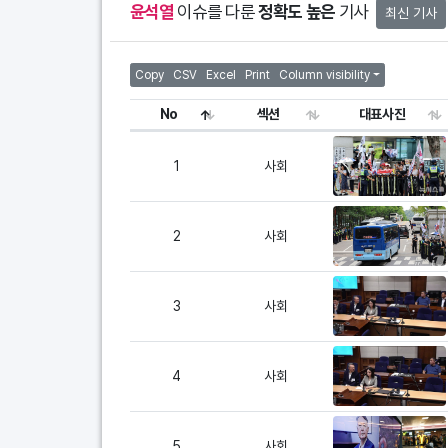
윤석열
이슈를 다룬
정확도 높은
기사
최신 기사
Copy
CSV
Excel
Print
Column visibility
No
섹션
대표사진
1
사회
2
사회
3
사회
4
사회
5
사회