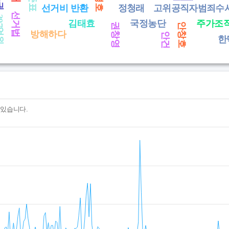
선거비 반환
정청래
고위공직자범죄수
선거법
7억원
김태효
국정농단
주가조
안창호
권창영
방해하다
안건
한
 있습니다.
수 있습니다.- 날짜를 클릭하면 해당일의 글 목록을 볼 수 있습니다
nges from 2025-08-09 15:00:00 to 2026-08-08 15:00:00.
ges from 0 to 666.