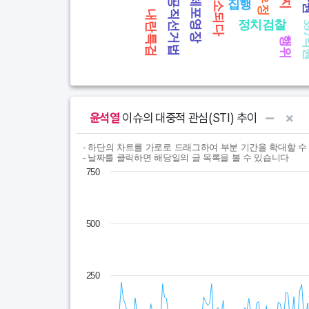
기소되다
체포영장
공직선거법
집행
내란특검
정치검찰
39
행위
End of interactive chart.
윤석열
이슈의 대중적 관심(STI) 추이
Chart
End of interactive chart.
- 하단의 차트를 가로로 드래그하여 부분 기간을 확대할 수
- 날짜를 클릭하면 해당일의 글 목록을 볼 수 있습니다
Line chart with 365 data points.
750
- 하단의 차트를 가로로 드래그하여 부분 기간을 확대할 
View as data table, Chart
The chart has 1 X axis displaying Time. Data ra
500
The chart has 1 Y axis displaying values. Data ran
250