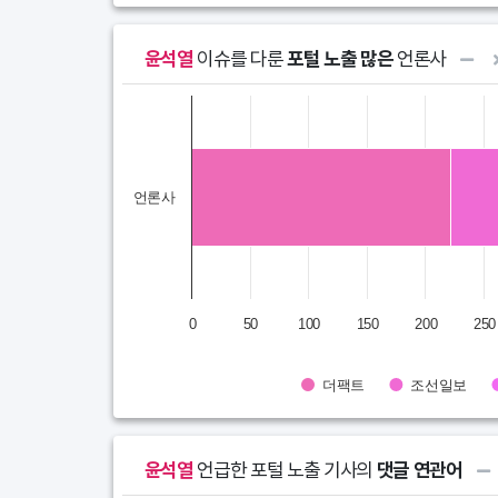
윤석열
이슈를 다룬
포털 노출 많은
언론사
Chart
Bar chart with 10 data series.
View as data table, Chart
언론사
The chart has 1 X axis displaying categories.
The chart has 1 Y axis displaying STI. Data ranges
0
50
100
150
200
250
더팩트
조선일보
End of interactive chart.
윤석열
언급한 포털 노출 기사의
댓글 연관어