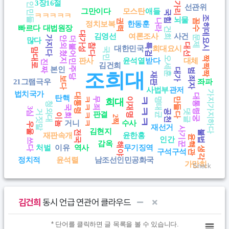
3장16절
가리
인민들
선관위
View as data table, Chart
그만이다
모스탄
애들
국힘
ㅋㅋㅋㅋㅋ
조히데요시
뇌물
권력
나라
꼼수
정치보복
한동훈
빠르다
대법원장
건희
대가성
김영선
여론조사
사건
문제
가지다
안외쳤지
더불어민주당
많다
참다
특검
대선
대한민국
희대요시
국민
맘대로
오세훈
짝짝짝
판사
윤석열
받다
대체
진짜
김건희
본인
대가
범죄자
조희대
재판
보다
21그램
극우
좌파
사법부
관저
가지가지하다
법치국가
대통령
대통령궁
탄핵
ㅋㅋㅋㅋ
ㅋㅋㅋ
무죄
명태균
만들다
이재명
희대
청와대
국회
3심
공천
댓글
거짓말
판결
이놈
2찍
거니
수사
우울
재선거
사기꾼
김현지
불법
전국
재판속개
윤한홍
윤핵관
인간
쓰다
감옥
해야
처벌
이유
역사
무기징역
생각
구석구석
정치적
윤석렬
남조선인민공화국
가만히
Sneck
End of interactive chart.
김건희
동시 언급 연관어 클라우드
Chart
* 단어를 클릭하면 글 목록을 볼 수 있습니다.