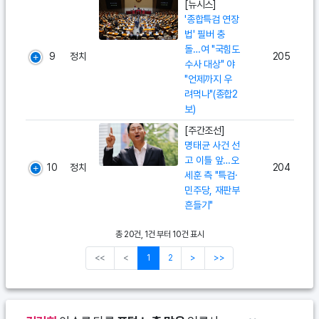
[뉴시스]
'종합특검 연장
법' 필버 충
돌…여 "국힘도
9
정치
205
수사 대상" 야
"언제까지 우
려먹나"(종합2
보)
[주간조선]
명태균 사건 선
고 이틀 앞…오
10
정치
204
세훈 측 "특검·
민주당, 재판부
흔들기"
총 20건, 1건 부터 10건 표시
<<
<
1
2
>
>>