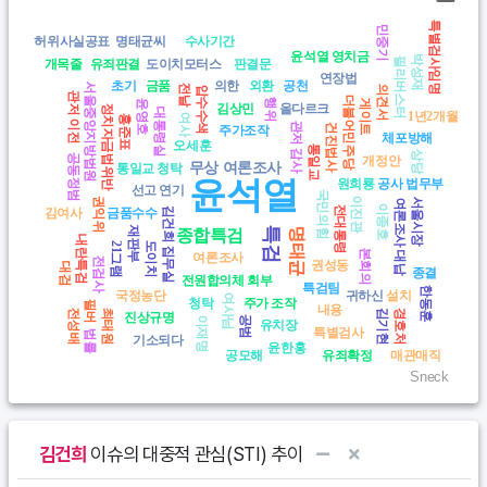
* 단어를 클릭하면 글 목록을 볼 수 있습니다.
특별검사임명
민중기
View as data table, Chart
허위사실공표
명태균씨
수사기간
윤석열 영치금
박성재
필리버스터
개목줄
유죄판결
도이치모터스
판결문
연장법
초기
금품
의한
외환
공천
서울중앙지방법원
전날
의견서
압수수색
관저 이전
더불어민주당
행위
게이트
윤영호
김상민
올다르크
정치자금법위반
대통령실
1년2개월
여사
홍준표
관저 감사
건진법사
주가조작
체포방해
오세훈
통일교
상당
공동정범
개정안
무상 여론조사
통일교 청탁
윤석열
원희룡
공사
법무부
선고 연기
국민의힘
권익위
이진관
서울시장
여론조사 대납
이종호
전대통령
김건희 집무실
김여사
금품수수
종합특검
특검
재판부
명태균
내란특검
도이치
21그램
본회의
여론조사
전검사
권성동
대검
종결
전원합의체 회부
특검팀
한동훈
국정농단
귀하신
설치
여사님
청탁
주가 조작
필버
내용
김기현
전성배
최태원
경호처
진상규명
공범
이재명
유치장
특별검사
법률
기소되다
윤한홍
공모해
유죄확정
매관매직
Sneck
End of interactive chart.
김건희
이슈의 대중적 관심(STI) 추이