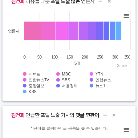
김건희
이슈를 다룬
포털 노출 많은
언론사
Chart
Bar chart with 10 data series.
언론사
View as data table, Chart
The chart has 1 X axis displaying categories.
The chart has 1 Y axis displaying STI. Data ranges from 55 to 321
0
50
100
150
200
250
300
350
STI
Sneck
더팩트
MBC
YTN
연합뉴스TV
SBS
연합뉴스
중앙일보
서울경제
뉴스1
KBS
End of interactive chart.
김건희
언급한 포털 노출 기사의
댓글 연관어
Chart
* 단어를 클릭하면 글 목록을 볼 수 있습니다.
* 단어를 클릭하면 글 목록을 볼 수 있습니다.