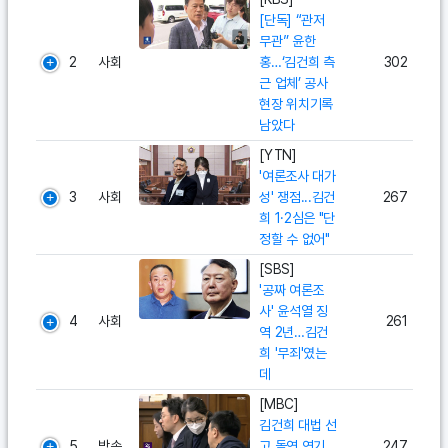
[단독] “관저
무관” 윤한
2
사회
홍…‘김건희 측
302
근 업체’ 공사
현장 위치기록
남았다
[YTN]
'여론조사 대가
3
사회
성' 쟁점...김건
267
희 1·2심은 "단
정할 수 없어"
[SBS]
'공짜 여론조
사' 윤석열 징
4
사회
261
역 2년…김건
희 '무죄'였는
데
[MBC]
김건희 대법 선
5
방송
고 돌연 연기‥
247