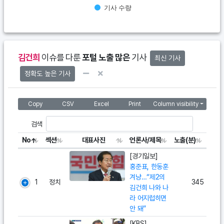
기사 수량
End of interactive chart.
김건희
이슈를 다룬
포털 노출 많은
기사
최신 기사
정확도 높은 기사
Copy
CSV
Excel
Print
Column visibility
검색
No
섹션
대표사진
언론사/제목
노출(분)
[경기일보]
홍준표, 한동훈
겨냥…“제2의
1
정치
345
김건희 나와 나
라 어지럽히면
안 돼”
[KBS]