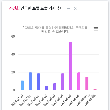
김건희
언급한
포털 노출 기사
추이
Chart
* 차트의 막대를 클릭하면 해당일자의 콘텐츠를
확인할 수 있습니다.
Bar chart with 10 bars.
60
* 차트의 막대를 클릭하면 해당일자의 콘텐츠를 확인할 수 있습니다.
View as data table, Chart
40
The chart has 1 X axis displaying categories.
The chart has 1 Y axis displaying values. Data ranges from 2 
20
0
Sneck
2026-08-01
2026-08-06
2026-08-02
2026-08-07
2026-08-03
2026-08-08
2026-07-30
2026-08-04
2026-07-31
2026-08-05